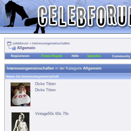
celebforum
>
Interessengemeinschaften
Allgemein
Registrieren
Foren-Regeln
Hilfe
Spenden
Community
Interessengemeinschaften
in der Kategorie
Allgemein
Name der Interessengemeinschaft
Dicke Titten
Dicke Titten
Vintage50s 60s 70s