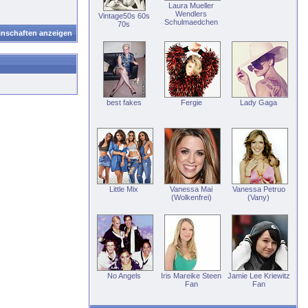
Laura Mueller
Wendlers
Vintage50s 60s
Schulmaedchen
70s
inschaften anzeigen
best fakes
Fergie
Lady Gaga
Little Mix
Vanessa Mai
Vanessa Petruo
(Wolkenfrei)
(Vany)
No Angels
Iris Mareike Steen
Jamie Lee Kriewitz
Fan
Fan