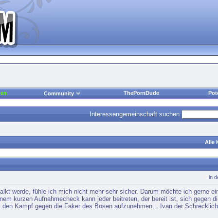
den
ThePornDude
Pot
Community
Interessengemeinschaft suchen
Alle
in 
lkt werde, fühle ich mich nicht mehr sehr sicher. Darum möchte ich gerne e
nem kurzen Aufnahmecheck kann jeder beitreten, der bereit ist, sich gegen di
bs den Kampf gegen die Faker des Bösen aufzunehmen... Ivan der Schrecklic