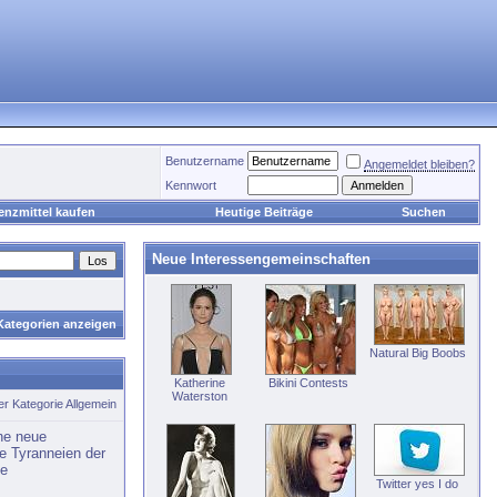
Benutzername
Angemeldet bleiben?
Kennwort
enzmittel kaufen
Heutige Beiträge
Suchen
Neue Interessengemeinschaften
 Kategorien anzeigen
Natural Big Boobs
Katherine
Bikini Contests
Waterston
der Kategorie
Allgemein
ine neue
e Tyranneien der
he
Twitter yes I do