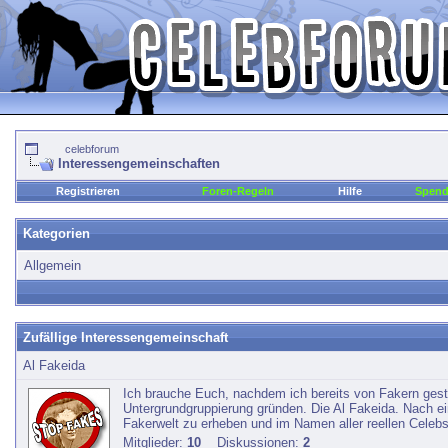
celebforum
Interessengemeinschaften
Registrieren
Foren-Regeln
Hilfe
Spen
Kategorien
Allgemein
Zufällige Interessengemeinschaft
Al Fakeida
Ich brauche Euch, nachdem ich bereits von Fakern gesta
Untergrundgruppierung gründen. Die Al Fakeida. Nach ei
Fakerwelt zu erheben und im Namen aller reellen Cele
Mitglieder:
10
Diskussionen:
2