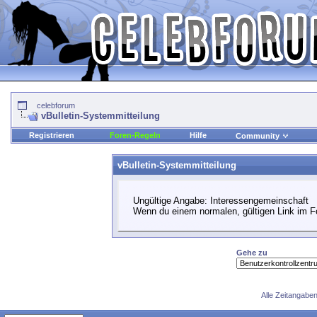
celebforum
vBulletin-Systemmitteilung
Registrieren
Foren-Regeln
Hilfe
Community
vBulletin-Systemmitteilung
Ungültige Angabe: Interessengemeinschaft
Wenn du einem normalen, gültigen Link im Fo
Gehe zu
Alle Zeitangaben