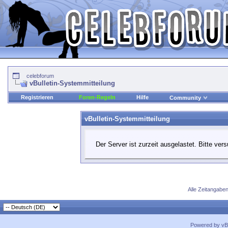
celebforum
vBulletin-Systemmitteilung
Registrieren
Foren-Regeln
Hilfe
Community
vBulletin-Systemmitteilung
Der Server ist zurzeit ausgelastet. Bitte ver
Alle Zeitangaben
Powered by vBu