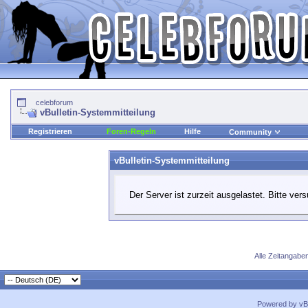
celebforum
vBulletin-Systemmitteilung
Registrieren
Foren-Regeln
Hilfe
Community
vBulletin-Systemmitteilung
Der Server ist zurzeit ausgelastet. Bitte ver
Alle Zeitangaben
Powered by vBu