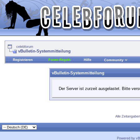
celebforum
vBulletin-Systemmitteilung
Registrieren
Foren-Regeln
Hilfe
Community
vBulletin-Systemmitteilung
Der Server ist zurzeit ausgelastet. Bitte ver
Alle Zeitangaben
Powered by vBu