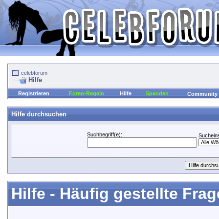
celebforum
Hilfe
Registrieren
Foren-Regeln
Hilfe
Spenden
Community
Hilfe durchsuchen
Suchbegriff(e):
Sucheins
Hilfe - Häufig gestellte Fra