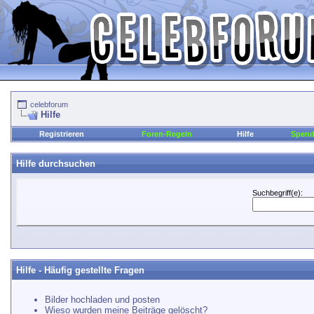
celebforum
Hilfe
Registrieren
Foren-Regeln
Hilfe
Spen
Hilfe durchsuchen
Suchbegriff(e):
Hilfe - Häufig gestellte Fragen
Bilder hochladen und posten
Wieso wurden meine Beiträge gelöscht?