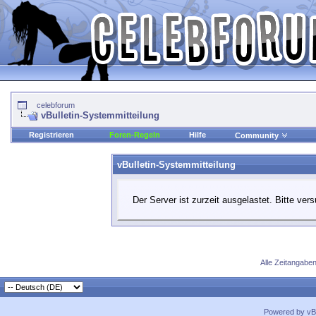
celebforum
vBulletin-Systemmitteilung
Registrieren
Foren-Regeln
Hilfe
Community
vBulletin-Systemmitteilung
Der Server ist zurzeit ausgelastet. Bitte ver
Alle Zeitangaben
Powered by vBu